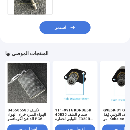
استمر
المنتجات الموصى بها
KWE5K-31 G24
111-9916 KDRDE5K
U45506580 تكييف
ملف اللولبي قفل
40E30 صمام الملف
الهواء المبرد خزان الهواء
آمن Kobelco SK200-6
اللولبي لحفارة E320BC
الدافئ لكوماتسو PC60-
SK350-6 SK20
/ D أجزاء المضخة
8
YN35V00021F
الهيدروليكية الرئيسية
فضل سعر
افضل سعر
افضل سعر