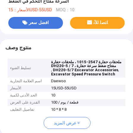
السرعة مفتاح التحكم في الضغط
MOQ：10
الأسعار：15USD-55USD
ﺎﺘﺼﻟ ﺍﻶﻧ
افضل سعر
منتوج وصف
ملحقات حفارة 2547-1015 ، ملحقات حفارة
DH220-5 / 7 ، مفتاح ضغط سرعة حفارة
تسليط الضوء
,
,
DH220-5/7 Excavator Accessories
Excavator Speed Pressure Switch
Daewoo
اسم العلامة التجارية
15USD-55USD
الأسعار
10
الحد الأدنى لكمية
100 / قطعة / يوم
القدرة على العرض
10 * 8 * 8
تفاصيل التغليف
عرض المزيد