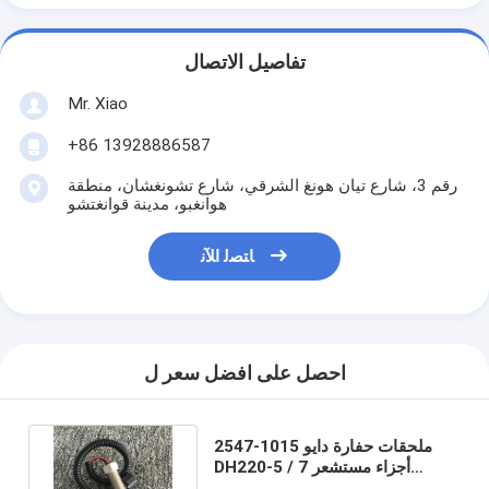
تفاصيل الاتصال
Mr. Xiao
+86 13928886587
رقم 3، شارع تيان هونغ الشرقي، شارع تشونغشان، منطقة
هوانغبو، مدينة قوانغتشو
ﺎﺘﺼﻟ ﺍﻶﻧ
احصل على افضل سعر ل
2547-1015 ملحقات حفارة دايو
DH220-5 / 7 أجزاء مستشعر
السرعة مفتاح التحكم في الضغط