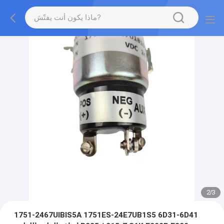
2
/
3
1751-2467UIBIS5A 1751ES-24E7UB1S5 6D31-6D41