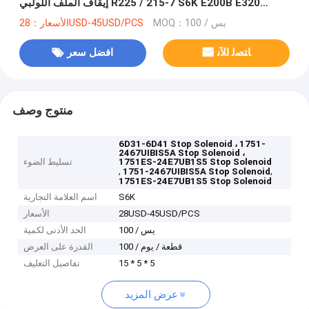
إيقاف الملف اللولبي R225 / 215-7 S6K E200B E320
HD700-5 / 7
MOQ：100 / يس
الأسعار：28USD-45USD/PCS
ﺎﺘﺼﻟ ﺍﻶﻧ
افضل سعر
منتوج وصف
6D31-6D41 Stop Solenoid ، 1751-
2467UIBIS5A Stop Solenoid ،
1751ES-24E7UB1S5 Stop Solenoid
تسليط الضوء
,
,
1751-2467UIBIS5A Stop Solenoid
1751ES-24E7UB1S5 Stop Solenoid
S6K
اسم العلامة التجارية
28USD-45USD/PCS
الأسعار
100 / يس
الحد الأدنى لكمية
100 / قطعة / يوم
القدرة على العرض
15 * 5 * 5
تفاصيل التغليف
عرض المزيد