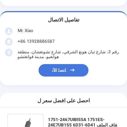
تفاصيل الاتصال
Mr. Xiao
+86 13928886587
رقم 3، شارع تيان هونغ الشرقي، شارع تشونغشان، منطقة
هوانغبو، مدينة قوانغتشو
ﺎﺘﺼﻟ ﺍﻶﻧ
احصل على افضل سعر ل
1751-2467UIBIS5A 1751ES-
24E7UB1S5 6D31-6D41 إيقاف الملف