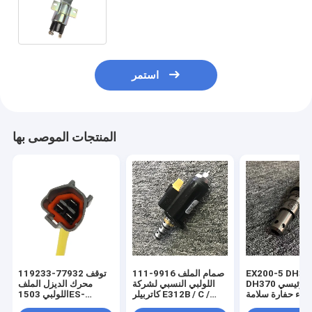
اللولبي R225 / 215-7 S6K E200B
E320 HD700-5 / 7
استمر
المنتجات الموصى بها
EX200-5 DH34
111-9916 صمام الملف
119233-77932 توقف
DH370 الموزع الرئيسي
اللولبي النسبي لشركة
محرك الديزل الملف
جزاء حفارة سلامة
كاتربيلر E312B / C /
اللولبي 1503ES-
صمام الإغاثة
E320B / C / D 5K-31 /
12S5SUC12S لـ R55 /