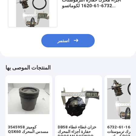
6732-61-1620 لكوماتسو
PC200-6 / 7 PC220-6 / 7
استمر
المنتجات الموصى بها
6732-61-1620
DB58 خزان غطاء غطاء
3545958 كومينز
محرك ترموستات
حفارة أجزاء المحرك
QSK60 مسدس المحرك