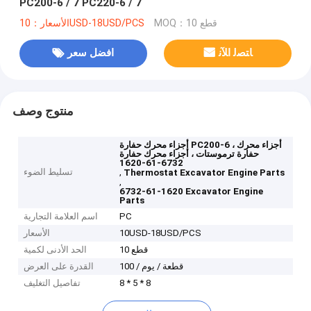
PC200-6 / 7 PC220-6 / 7
MOQ：10 قطع
الأسعار：10USD-18USD/PCS
ﺎﺘﺼﻟ ﺍﻶﻧ
افضل سعر
منتوج وصف
أجزاء محرك حفارة PC200-6 ، أجزاء محرك
حفارة ترموستات ، أجزاء محرك حفارة
6732-61-1620
,
تسليط الضوء
Thermostat Excavator Engine Parts
,
6732-61-1620 Excavator Engine
Parts
PC
اسم العلامة التجارية
10USD-18USD/PCS
الأسعار
10 قطع
الحد الأدنى لكمية
100 / قطعة / يوم
القدرة على العرض
8 * 5 * 8
تفاصيل التغليف