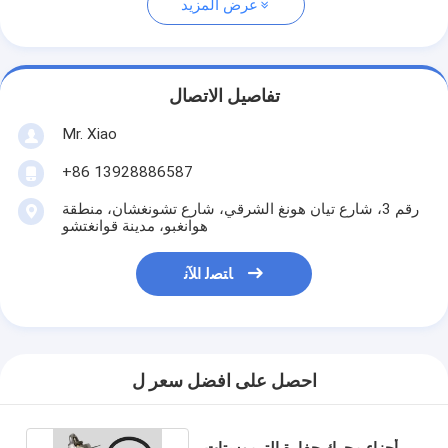
عرض المزيد
تفاصيل الاتصال
Mr. Xiao
+86 13928886587
رقم 3، شارع تيان هونغ الشرقي، شارع تشونغشان، منطقة
هوانغبو، مدينة قوانغتشو
ﺎﺘﺼﻟ ﺍﻶﻧ
احصل على افضل سعر ل
أجزاء محرك حفارة الترموستات