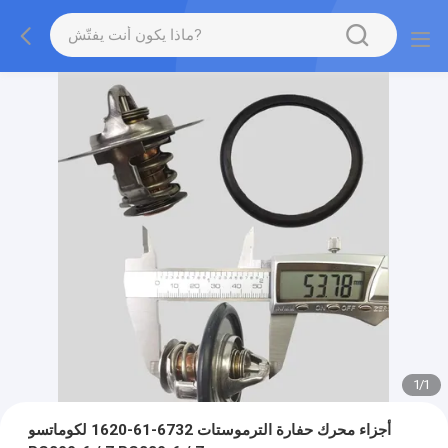
1
/
1
أجزاء محرك حفارة الترموستات 6732-61-1620 لكوماتسو